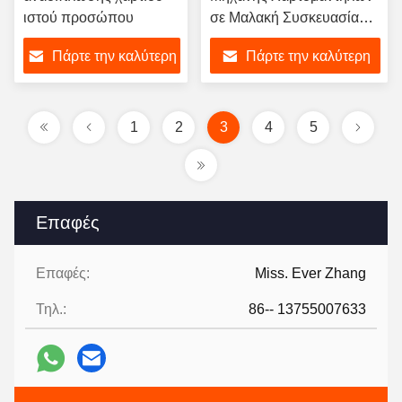
ιστού προσώπου
σε Μαλακή Συσκευασία
1/2 Διπλωμένο, Σύστημα
Πάρτε την καλύτερη
Πάρτε την καλύτερη
Συσκευασίας Αυτόματης
Μεταφοράς Υψηλής
τιμή
τιμή
Ταχύτητας
1
2
3
4
5
Επαφές
Επαφές:
Miss. Ever Zhang
Τηλ.:
86-- 13755007633