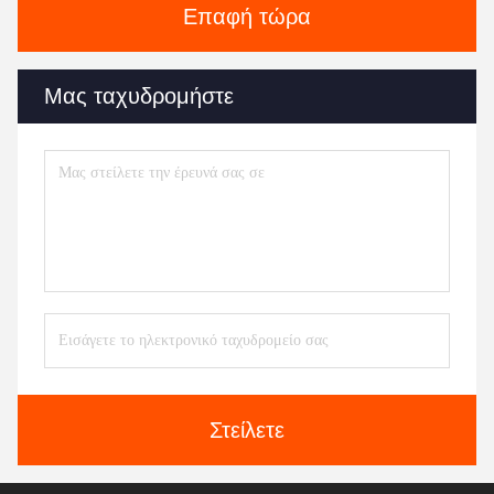
Επαφή τώρα
Μας ταχυδρομήστε
Στείλετε