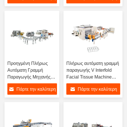
κατασκευής μηχανή
τιμή
τιμή
γραμμή παραγωγής
Προηγμένη Πλήρως
Πλήρως αυτόματη γραμμή
Αυτόματη Γραμμή
παραγωγής V Interfold
Παραγωγής Μηχανής
Facial Tissue Machine
Κατασκευής
από την πτυχή της πτυχής
Πάρτε την καλύτερη
Πάρτε την καλύτερη
Χαρτοκιβωτίων,
μέχρι την συσκευασία
Πλαστικών Σακουλών,
τιμή
τιμή
Χαρτομάντηλων