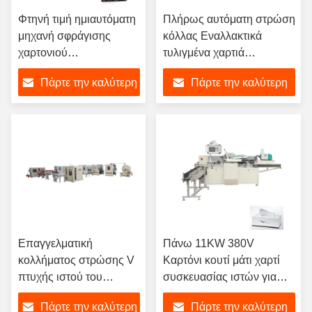
Φτηνή τιμή ημιαυτόματη
Πλήρως αυτόματη στρώση
μηχανή σφράγισης
κόλλας Εναλλακτικά
χαρτονιού
τυλιγμένα χαρτιά
χαρτομάντηλων
Τυφλώματα / πετσέτες
Πάρτε την καλύτερη
Πάρτε την καλύτερη
προσώπου
χεριών / χαρτιά
προσώπου
τιμή
τιμή
Επαγγελματική
Πάνω 11KW 380V
κολλήματος στρώσης V
Καρτόνι κουτί μάτι χαρτί
πτυχής ιστού του
συσκευασίας ιστών για
προσώπου και δέσμη
επιχειρήσεις
Πάρτε την καλύτερη
Πάρτε την καλύτερη
χειρός χαρτί πετσέτας