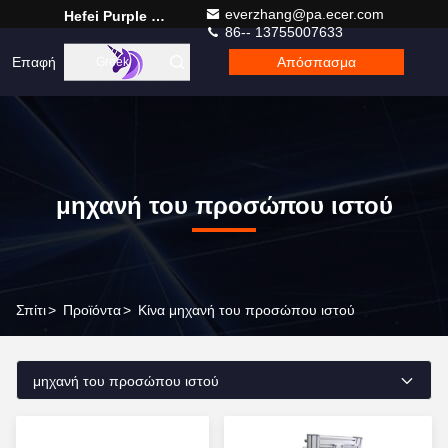
everzhang@pa.ecer.com
Hefei Purple Horn E-Commerce Co., Ltd.
86-- 13755007633
Επαφή
Απόσπασμα
Greek
μηχανή του προσώπου ιστού
Σπίτι
>
Προϊόντα
>
Κίνα μηχανή του προσώπου ιστού
μηχανή του προσώπου ιστού