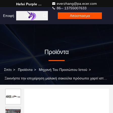
everzhang@pa.ecer.com
Hefei Purple Horn E-Commerce Co., Ltd.
86-- 13755007633
Επαφή
Απόσπασμα
Greek
Προϊόντα
Σπίτι
>
Προϊόντα
>
Μηχανή Του Προσώπου Ιστού
>
Ξεκινήστε την επιχείρηση μαλακή σακούλα πρόσωπο χαρτί ιστού
κατασκευής μηχανή γραμμή παραγωγής