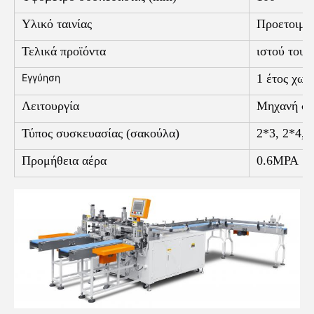
Υλικό ταινίας
Προετοιμα
Τελικά προϊόντα
ιστού του
Εγγύηση
1 έτος χωρ
Λειτουργία
Μηχανή συ
Τύπος συσκευασίας (σακούλα)
2*3, 2*4, 
Προμήθεια αέρα
0.6MPA