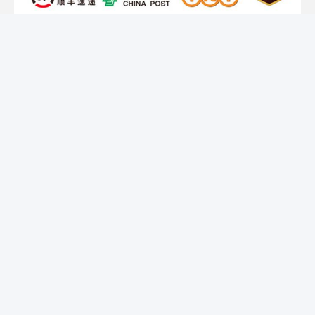
Ε: Είστε εμπορική εταιρεία ή κατασκευαστής;
Α: Είμαστε εργοστάσιο.
Ε: Πόσος είναι ο χρόνος παράδοσης;
Απ: Γενικά είναι 5-10 ημέρες αν τα αγαθά είναι σε αποθέματα. ή
είναι 60-90 ημέρες αν τα αγαθά δεν είναι σε αποθέματα, είναι
σύμφωνα με
ποσότητα.
Ε: Ποιοι είναι οι όροι πληρωμής σας;
Α: Πληρωμή <= 1000USD, 100% εκ των προτέρων. Πληρωμή
>= 1000USD, 30% T/T εκ των προτέρων, ισοζύγιο πριν από
την αποστολή.
Η Hefei Purple Horn E-Commerce Co., Ltd.
είναι καλή στην κατασκευή μηχανών
μετατροπής χαρτιού.