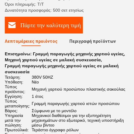
Όροι πληρωμής: Τ/Τ
Δυνατότητα προσφοράς: 500 σετ ετησίως
Πάρτε την καλύτερη τιμή
Λεπτομέρειες προιόντος
Περιγραφή προϊόντων
Επισημαίνω:
Γραμμή παραγωγής μηχανής χαρτιού υγείας
,
Μηχανή χαρτιού υγείας σε μαλακή συσκευασία
,
Γραμμή παραγωγής μηχανής χαρτιού υγείας σε μαλακή
συσκευασία
Τετάρτη:
380V 50HZ
Υπόθεση:
Νέο
Τύπος
Μηχανή χαρτιού προσώπου πλαστικής σακούλας
προϊόντος:
Εγγύηση:
1 έτος
Τύπος
Γραμμή παραγωγής χαρτιού ιστών προσώπου
μεταποίησης:
Βάρος:
Σύμφωνα με το μοντέλο
Υπηρεσία
Μηχανικοί διαθέσιμοι για την εξυπηρέτηση
μετά την
μηχανημάτων στο εξωτερικό, τεχνική υποστήριξη
πώληση:
μέσω βίντεο
Πρωτοϋλικά:
Τεράστιο έγγραφο ρόλων