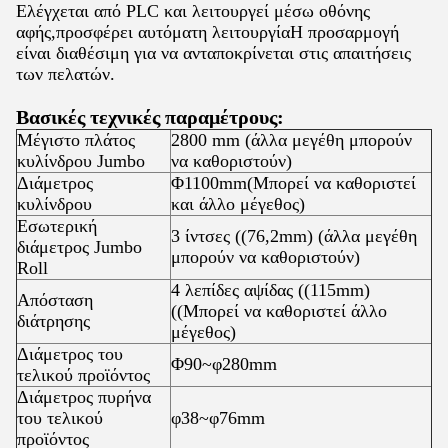
Ελέγχεται από PLC και λειτουργεί μέσω οθόνης
αφής,προσφέρει αυτόματη λειτουργίαΗ προσαρμογή
είναι διαθέσιμη για να ανταποκρίνεται στις απαιτήσεις
των πελατών.
Βασικές τεχνικές παραμέτρους:
Μέγιστο πλάτος
2800 mm (άλλα μεγέθη μπορούν
κυλίνδρου Jumbo
να καθοριστούν)
Διάμετρος
Φ1100mm(Μπορεί να καθοριστεί
κυλίνδρου
και άλλο μέγεθος)
Εσωτερική
3 ίντσες ((76,2mm) (άλλα μεγέθη
διάμετρος Jumbo
μπορούν να καθοριστούν)
Roll
4 λεπίδες αψίδας ((115mm)
Απόσταση
((Μπορεί να καθοριστεί άλλο
διάτρησης
μέγεθος)
Διάμετρος του
Φ90~φ280mm
τελικού προϊόντος
Διάμετρος πυρήνα
του τελικού
φ38~φ76mm
προϊόντος