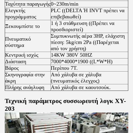
Ταχύτητα παραγωγής
0~230m/min
Ελεγκτής
PLC ((DELTA Ή INVT πρέπει να
προγράμματος
επιβεβαιωθεί)
1 ή 3 στάθμευση ((Πρέπει να
Ξεκουμπίστε το
προσδιοριστεί)
Συμπυκνωτής αέρα 3HP, ελάχιστη
Πνευματικό
πίεση: 5kg/cm 2Pa ((Παρέχεται
σύστημα
από τον χρήστη)
Κεντρική ισχύς
14KW 380V 50HZ
Διάσταση
7000*4000*1900 ((L*W*H)
Βάρος
Περίπου 7T.
Σκηνογραφία στην
Από χάλυβα σε χάλυβα
άκρη
(πνευματικός έλεγχος)
Πλήρης ανάγλυφη
Από χάλυβα σε καουτσούκ.
Τεχνική παράμετρος συσσωρευτή λογκ XY-
203