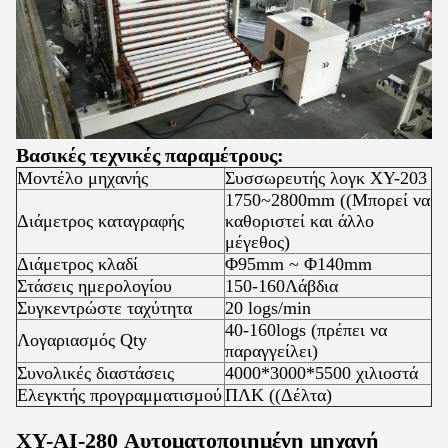
Βασικές τεχνικές παραμέτρους:
Μοντέλο μηχανής
Συσσωρευτής λογκ XY-203
1750~2800mm ((Μπορεί να
Διάμετρος καταγραφής
καθοριστεί και άλλο
μέγεθος)
Διάμετρος κλαδί
Φ95mm ~ Φ140mm
Στάσεις ημερολογίου
150-160Λάβδια
Συγκεντρώστε ταχύτητα
20 logs/min
40-160logs (πρέπει να
Λογαριασμός Qty
παραγγείλει)
Συνολικές διαστάσεις
4000*3000*5500 χιλιοστά
Ελεγκτής προγραμματισμού
ΠΛΚ ((Δέλτα)
XY-AI-280 Αυτοματοποιημένη μηχανή