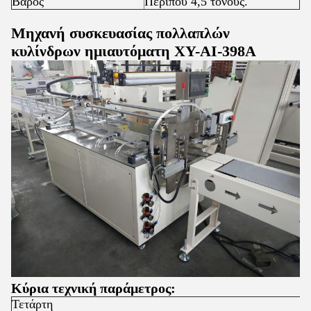
Βάρος
Περίπου 4,5 τόνους.
Μηχανή συσκευασίας πολλαπλών
κυλίνδρων ημιαυτόματη XY-AI-398A
Κύρια τεχνική παράμετρος:
Τετάρτη