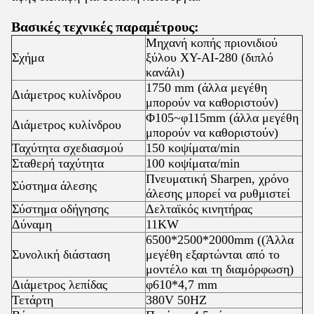
Βασικές τεχνικές παραμέτρους:
Μηχανή κοπής πριονιδιού
Σχήμα
ξύλου XY-AI-280 (διπλό
κανάλι)
1750 mm (άλλα μεγέθη
Διάμετρος κυλίνδρου
μπορούν να καθοριστούν)
Φ105~φ115mm (άλλα μεγέθη
Διάμετρος κυλίνδρου
μπορούν να καθοριστούν)
Ταχύτητα σχεδιασμού
150 κοψίματα/min
Σταθερή ταχύτητα
100 κοψίματα/min
Πνευματική Sharpen, χρόνο
Σύστημα άλεσης
άλεσης μπορεί να ρυθμιστεί
Σύστημα οδήγησης
Δελταϊκός κινητήρας
Δύναμη
11KW
6500*2500*2000mm ((Άλλα
Συνολική διάσταση
μεγέθη εξαρτώνται από το
μοντέλο και τη διαμόρφωση)
Διάμετρος λεπίδας
φ610*4,7 mm
Τετάρτη
380V 50HZ