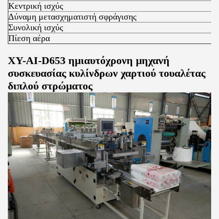
Κεντρική ισχύς
Δύναμη μετασχηματιστή σφράγισης
Συνολική ισχύς
Πίεση αέρα
XY-AI-D653 ημιαυτόχρονη μηχανή
συσκευασίας κυλίνδρων χαρτιού τουαλέτας
διπλού στρώματος