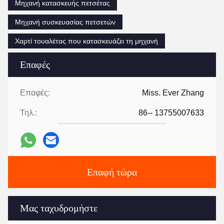
Μηχανή κατασκευής πετσέτας
Μηχανή συσκευασίας πετσετών
Χαρτί τουαλέτας που κατασκευάζει τη μηχανή
Επαφές
Επαφές:
Miss. Ever Zhang
Τηλ.:
86-- 13755007633
Επαφή τώρα
Μας ταχυδρομήστε