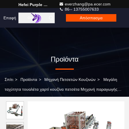
everzhang@pa.ecer.com
Hefei Purple Horn E-Commerce Co., Ltd.
86-- 13755007633
Επαφή
Απόσπασμα
Greek
Προϊόντα
Σπίτι
>
Προϊόντα
>
Μηχανή Πετσετών Κουζινών
>
Μεγάλη
ταχύτητα τουαλέτα χαρτί κουζίνα πετσέτα Μηχανή παραγωγής
220V / 380V