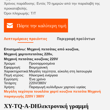
Χρόνος παράδοσης: Εντός 70 ημερών από την παραλαβή της
προκαταβολής.
Όροι πληρωμής: Τ/Τ
Πάρτε την καλύτερη τιμή
Λεπτομέρειες προιόντος
Περιγραφή προϊόντων
Επισημαίνω:
Μηχανή πετσέτας από κουζίνα
,
Μηχανή χαρτοπετσέτας 220v
,
Μηχανή πετσέτας κουζίνας 220V
Χρώμα:
Προσαρμοσμένα
Εφαρμογή:
Βιομηχανική
Χαρακτηριστικά:
Μεγάλη ταχύτητα, εύκολη στη λειτουργία
Πηγή ισχύος:
Ηλεκτρική ενέργεια
Εγγύηση:
Ένα χρόνο
Τετάρτη:
220V/380V
Χρήση:
Παραγωγή κυλίνδρων χαρτιού υγείας
Μεγάλη ταχύτητα τουαλέτα χαρτί κουζίνα πετσέτα Μηχανή
παραγωγής 220V / 380V
XY-TQ-A-D
Ηλεκτρονική γραμμή