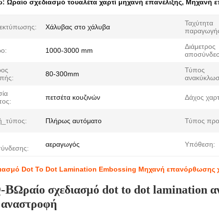
ω:
Ωραίο σχεδιασμό τουαλέτα χαρτί μηχανή επανέλιξης
,
Μηχανή ε
Ταχύτητα
εκτύπωσης:
Χάλυβας στο χάλυβα
παραγωγή
Διάμετρος
ρο:
1000-3000 mm
αποσύνδεσ
ρος
Τύπος
80-300mm
πής:
ανακύκλωσ
σία
πετσέτα κουζινών
Δάχος χαρτ
τος:
ή_τύπος:
Πλήρως αυτόματο
Τύπος προ
αεραγωγός
Υπόθεση:
ύνδεσης:
ιασμό Dot To Dot Lamination Embossing Μηχανή επανόρθωσης χ
-B
Ωραίο σχεδιασμό dot to dot lamination α
 αναστροφή