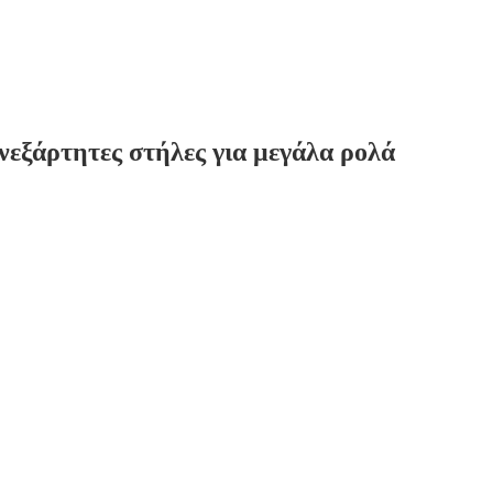
υ
ς τελικού προϊόντος
Φ70-φ280mm
ροϊόν Εσωτερική
φ38-φ76mm
ς πυρήνα
 διάτρησης
120-150 χιλιοστά
 παραγωγής
180-230m/min
ρος
HMI, οθόνη αφής
ικό σύστημα
Συμπυκνωτής αέρα 3HP, ελάχιστ
((Παρέχεται από τον χρήστη)
ά αποσύνδεσης
Μεταβλητή ρυθμιστική ταχύτητα
επανασύνδεσης
Με ή χωρίς πυρήνα