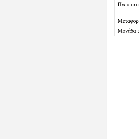
Λειτουργ
1. αυτόματο
κούτσουρο κ
2. Αυτοματο
εύκολο να ε
3Υιοθετεί δ
προβολές σ
4Χρησιμοποιε
5Τρεις οριζό
6Μονάδα εκτ
είναι μαλακό
7. Υιοθετήστ
Παράμετ
Τεχνικά δεδο
Μέγιστο 
Διάμετρο
Μέσα διά