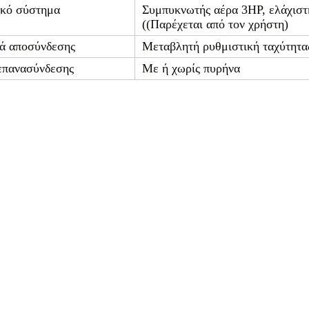
ίες και χαρακτηριστικά --- Μηχανή αυτόματης επανό
 σύστημα τροφοδοσίας πυρήνα, αυτόματη σπρώξιμο κούτσουρο μετά την 
αι πάλι.
ποιημένη κοπή άκρων, τροφοδοσία πυρήνα, ψεκασμός κόλλα και σφράγ
πανέλθει ξανά, έτσι ώστε να μειωθεί τα απόβλητα συντόμευσης και εξο
ιεθνή προηγμένη τεχνική προγραμματισμού PLC, λειτουργία διεπαφής 
φαλμάτων στην οθόνη αφής.
ί 4 ψηλά μαχαίρια, χαμηλό θόρυβο, καθαρή διάτρηση, υιοθετεί κιβώτιο
ντιες στήλες πίσω, με ατμοσφαιρικό σύστημα φόρτωσης, με ευρείες επί
ύπωσης: υιοθετούνται κυλίνδρους εκτύπωσης σημείο προς σημείο, κάνο
 και έχει σαφή μοτίβα
ε διακόπτες τρέξιμο για να φοράτε το χαρτί, εύκολο και ασφαλές στη λει
ροι προϊόντος
μένα:
πλάτος κυλίνδρου
1850 mm (άλλα μεγέθη μπορούν 
ς κυλίνδρου
Φ1200 mm
μετρος πυρήνα
76,2 χιλιοστά.