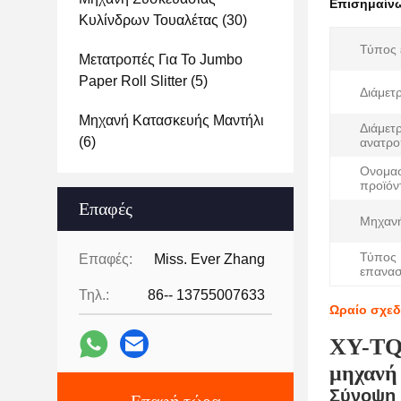
Επισημαίν
Κυλίνδρων Τουαλέτας
(30)
Τύπος 
Μετατροπές Για Το Jumbo
Paper Roll Slitter
(5)
Διάμετ
Μηχανή Κατασκευής Μαντήλι
Διάμετ
(6)
ανατρο
Ονομα
προϊόν
Επαφές
Μηχαν
Τύπος
Επαφές:
Miss. Ever Zhang
επανασ
Τηλ.:
86-- 13755007633
Ωραίο σχεδ
XY-TQ
μηχανή
Σύνοψη