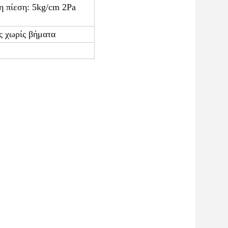
ρθωσης τύπου τοίχου
επανεξέλιξη, στη συνέχεια επανεξέλιξη το νέο
ιση συγχρονικά σε μια φορά. αφήνοντας 10-18mm ουρά,
ικονόμηση του κόστους.
ανθρώπου-μηχανής, σύνολο δεδομένων και παραμετρικές
 ταχυτήτων για μεγαλύτερο εύρος.
πεδες ζώνες κίνησης.
ντας τα δύο στρώματα να ταιριάζουν καλά, το χαρτί
τουργία.
να καθοριστούν)