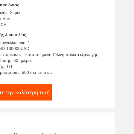
κουζίνας
 προιόντος
γής: Χεφέι
e Horn
 CE
ς & ναυτιλίας
αγγελίας min: 1
USD-130000USD
επτομέρειες: Τυποποιημένη ξύλινη παλέτα εξαγωγής
οσης: 60 ημέρες
ς: Τ/Τ
ροσφοράς: 500 σετ ετησίως
ε την καλύτερη τιμή