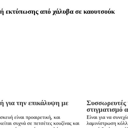
νεξάρτητες στήλες για μεγάλα ρολά