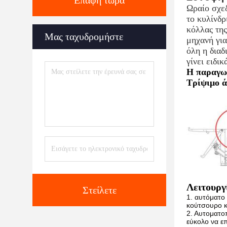
Επαφή τώρα
Ωραίο σχεδ
το κυλίνδρ
κόλλας της
Μας ταχυδρομήστε
μηχανή για
όλη η διαδ
γίνει ειδι
Η παραγωγ
Τρίψιμο ά
Στείλετε