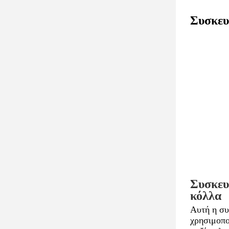
Δύο α