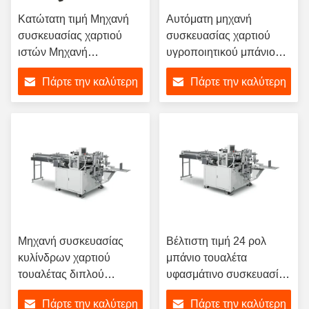
Κατώτατη τιμή Μηχανή
Αυτόματη μηχανή
συσκευασίας χαρτιού
συσκευασίας χαρτιού
ιστών Μηχανή
υγροποιητικού μπάνιου
σφράγισης πλαστικών
με ανάμεικτη κίνηση
Πάρτε την καλύτερη
Πάρτε την καλύτερη
σακουλών 10-20
τύπου 380V 50Hz
σακουλάκια/λεπτο
τιμή
τιμή
Μηχανή συσκευασίας
Βέλτιστη τιμή 24 ρολ
κυλίνδρων χαρτιού
μπάνιο τουαλέτα
τουαλέτας διπλού
υφασμάτινο συσκευασία
κατάστρωμα 3kw 380V
συσκευασία 6σακούλες /
Πάρτε την καλύτερη
Πάρτε την καλύτερη
Για εργοστάσια
min