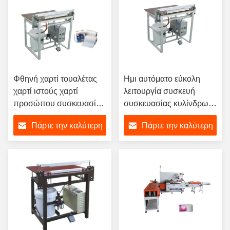
Φθηνή χαρτί τουαλέτας
Ημι αυτόματο εύκολη
χαρτί ιστούς χαρτί
λειτουργία συσκευή
προσώπου συσκευασία
συσκευασίας κυλίνδρων
ιστούς 10-20 σακούλες /
τουαλέτας συσκευή
Πάρτε την καλύτερη
Πάρτε την καλύτερη
λεπτό Για την έναρξη μιας
συσκευασίας χαρτιού
νέας επιχείρησης
ιστών πολυκυλίνδρων
τιμή
τιμή