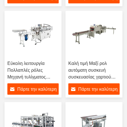
παραγωγής
τιμή
τιμή
Εύκολη λειτουργία
Καλή τιμή Μαξί ρολ
Πολλαπλές ρόλες
αυτόματη συσκευή
Μηχανή τυλίγματος
συσκευασίας χαρτιού
χαρτιού τουαλέτας
υγείας
Πάρτε την καλύτερη
Πάρτε την καλύτερη
ημιαυτόματη 8σακούλες/
λεπτο
τιμή
τιμή