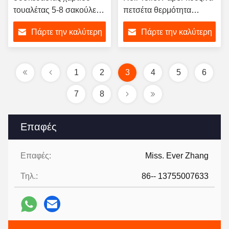
τουαλέτας 5-8 σακούλες/
πετσέτα θερμότητα
λεπτο
συρρικνώνοντας
Πάρτε την καλύτερη
Πάρτε την καλύτερη
συσκευασία
τιμή
τιμή
1
2
3
4
5
6
7
8
Επαφές
Επαφές:
Miss. Ever Zhang
Τηλ.:
86-- 13755007633