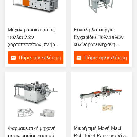
Μηχανή συσκευασίας
Εύκολη λειτουργία
πολλαπλών
Εγχειρίδιο Πολλαπλών
χαρτοπετσέτων, πλήρως
κυλίνδρων Μηχανή
αυτόματη συσκευή
τυλίγματος χαρτιού
Πάρτε την καλύτερη
Πάρτε την καλύτερη
συσκευασίας χαρτιού
υφασμάτων τουαλέτας
τουαλέτας
10-20 σακούλες/λεπτο
τιμή
τιμή
Φαρμακευτική μηχανή
Μικρή τιμή Μονή Maxi
συσκευασίας χαρτιού
Roll Toilet Paper κουζίνα