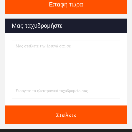
Επαφή τώρα
Μας ταχυδρομήστε
Στείλετε