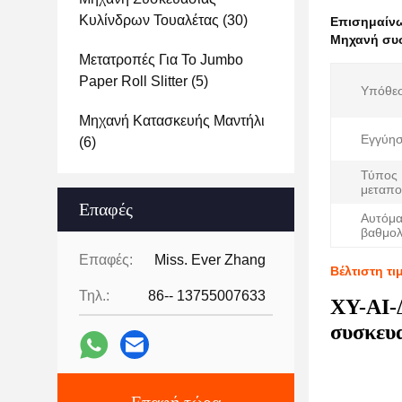
Κυλίνδρων Τουαλέτας
(30)
Επισημαίν
Μηχανή συσ
Μετατροπές Για Το Jumbo
Paper Roll Slitter
(5)
Υπόθε
Μηχανή Κατασκευής Μαντήλι
Εγγύησ
(6)
Τύπος
μεταπο
Επαφές
Αυτόμα
βαθμολ
Επαφές:
Miss. Ever Zhang
Βέλτιστη τ
Τηλ.:
86-- 13755007633
ΧΥ-ΑΙ-
συσκευ