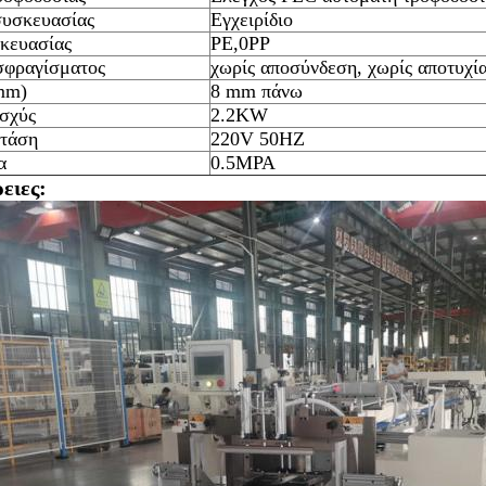
υσκευασίας
Εγχειρίδιο
κευασίας
PE,0PP
σφραγίσματος
χωρίς αποσύνδεση, χωρίς αποτυχία
mm)
8 mm πάνω
ισχύς
2.2KW
τάση
220V 50HZ
α
0.5MPA
ειες: