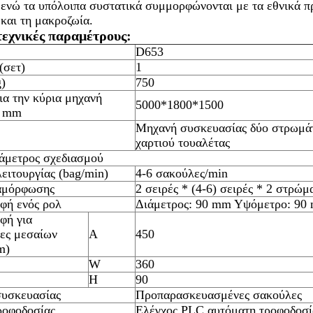
 ενώ τα υπόλοιπα συστατικά συμμορφώνονται με τα εθνικά π
 και τη μακροζωία.
τεχνικές παραμέτρους:
D653
(σετ)
1
g)
750
ια την κύρια μηχανή
5000*1800*1500
) mm
Μηχανή συσκευασίας δύο στρωμά
χαρτιού τουαλέτας
άμετρος σχεδιασμού
ειτουργίας (bag/min)
4-6 σακούλες/min
αμόρφωσης
2 σειρές * (4-6) σειρές * 2 στρώμ
φή ενός ρολ
Διάμετρος: 90 mm
Υψόμετρο: 90
φή για
ες μεσαίων
Α
450
m)
W
360
H
90
υσκευασίας
Προπαρασκευασμένες σακούλες
ροφοδοσίας
Ελέγχος PLC αυτόματη τροφοδοσί