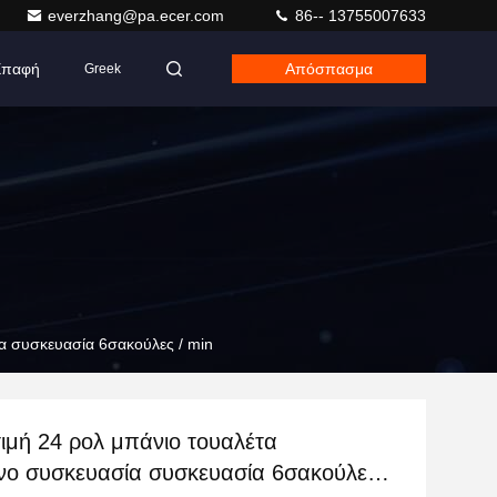
everzhang@pa.ecer.com
86-- 13755007633
Επαφή
Απόσπασμα
Greek
ία συσκευασία 6σακούλες / min
τιμή 24 ρολ μπάνιο τουαλέτα
νο συσκευασία συσκευασία 6σακούλες /