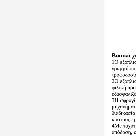
Βασικά χ
1Ο εξοπλι
γραμμή παρ
τροφοδοσία
2Ο εξοπλι
φιλική προ
εξασφαλίζο
3Η σφραγίδ
μηχανήματα
διαδικασία
κόστους ε
4Με ταχύτη
απόδοση, α