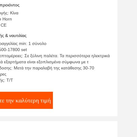
 προιόντος
γής: Κίνα
e Horn
 CE
ς & ναυτιλίας
αγγελίας min: 1 σύνολο
500-17800 set
πτομέρειες: Σε ξύλινη παλέτα. Τα περισσότερα ηλεκτρικά
κά εξαρτήματα είναι εξοπλισμένα σύμφωνα με τ
οσης: Μετά την παραλαβή της κατάθεσης 30-70
έρες
ς: Τ/Τ
ε την καλύτερη τιμή