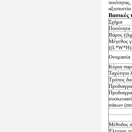
ποιότητας,
αξιοπιστία
Βασικές 
Σχήμα
Ποσότητα 
Βάρος ((k
Μέγεθος γ
((L*W*H
Ονομασία
Κύρια παρ
Ταχύτητα λ
Τρόπος δι
Προδιαγρα
Προδιαγρα
συσκευασί
σάκων (m
Μέθοδος σ
Έλεγχος τ