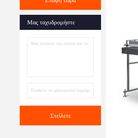
Επαφή τώρα
Μας ταχυδρομήστε
Στείλετε