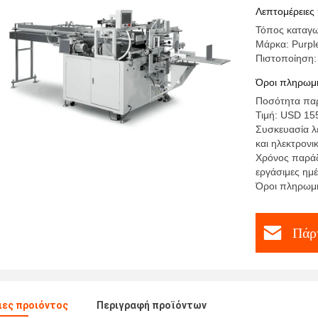
min
Λεπτομέρειες
Τόπος καταγω
Μάρκα: Purpl
Πιστοποίηση:
Όροι πληρωμή
Ποσότητα παρ
Τιμή: USD 15
Συσκευασία λε
και ηλεκτρονι
Χρόνος παράδ
εργάσιμες ημ
Όροι πληρωμή
Πάρτ
ες προιόντος
Περιγραφή προϊόντων