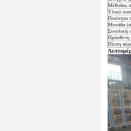
Μέθοδος σ
Υλικό συσ
Ποιότητα 
Μονάδα (
Συνολική 
Πρόσθετη 
Πίεση αέρ
Λεπτομέρ