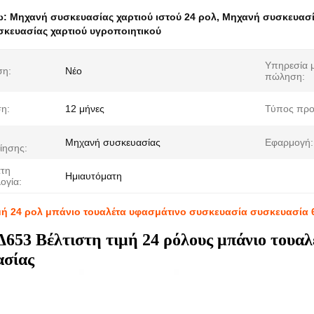
ω:
Μηχανή συσκευασίας χαρτιού ιστού 24 ρολ
,
Μηχανή συσκευασί
κευασίας χαρτιού υγροποιητικού
Υπηρεσία μ
ση:
Νέο
πώληση:
η:
12 μήνες
Τύπος προ
Μηχανή συσκευασίας
Εφαρμογή:
ίησης:
τη
Ημιαυτόματη
ογία:
ιμή 24 ρολ μπάνιο τουαλέτα υφασμάτινο συσκευασία συσκευασία 
Δ653
Βέλτιστη τιμή 24 ρόλους μπάνιο τουα
ασίας