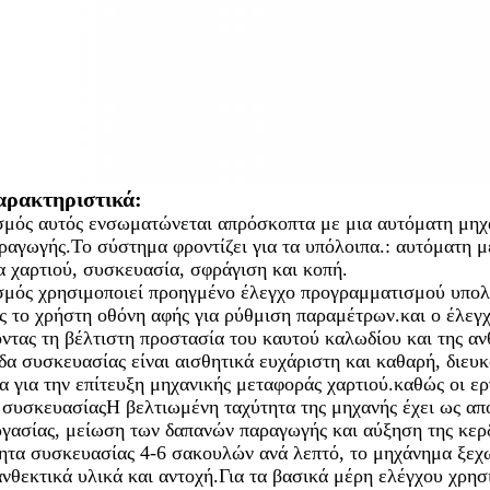
αρακτηριστικά:
σμός αυτός ενσωματώνεται απρόσκοπτα με μια αυτόματη μηχα
αγωγής.Το σύστημα φροντίζει για τα υπόλοιπα.: αυτόματη μ
 χαρτιού, συσκευασία, σφράγιση και κοπή.
σμός χρησιμοποιεί προηγμένο έλεγχο προγραμματισμού υπολο
ς το χρήστη οθόνη αφής για ρύθμιση παραμέτρων.και ο έλεγχ
ντας τη βέλτιστη προστασία του καυτού καλωδίου και της αν
α συσκευασίας είναι αισθητικά ευχάριστη και καθαρή, διευ
 για την επίτευξη μηχανικής μεταφοράς χαρτιού.καθώς οι εργ
 συσκευασίαςΗ βελτιωμένη ταχύτητα της μηχανής έχει ως απ
ργασίας, μείωση των δαπανών παραγωγής και αύξηση της κερ
τα συσκευασίας 4-6 σακουλών ανά λεπτό, το μηχάνημα ξεχωρ
νθεκτικά υλικά και αντοχή.Για τα βασικά μέρη ελέγχου χρη