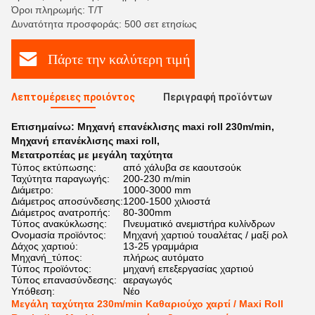
Όροι πληρωμής: Τ/Τ
Δυνατότητα προσφοράς: 500 σετ ετησίως
Πάρτε την καλύτερη τιμή
Λεπτομέρειες προιόντος
Περιγραφή προϊόντων
Επισημαίνω:
Μηχανή επανέκλισης maxi roll 230m/min
,
Μηχανή επανέκλισης maxi roll
,
Μετατροπέας με μεγάλη ταχύτητα
Τύπος εκτύπωσης:
από χάλυβα σε καουτσούκ
Ταχύτητα παραγωγής:
200-230 m/min
Διάμετρο:
1000-3000 mm
Διάμετρος αποσύνδεσης:
1200-1500 χιλιοστά
Διάμετρος ανατροπής:
80-300mm
Τύπος ανακύκλωσης:
Πνευματικό ανεμιστήρα κυλίνδρων
Ονομασία προϊόντος:
Μηχανή χαρτιού τουαλέτας / μαξί ρολ
Δάχος χαρτιού:
13-25 γραμμάρια
Μηχανή_τύπος:
πλήρως αυτόματο
Τύπος προϊόντος:
μηχανή επεξεργασίας χαρτιού
Τύπος επανασύνδεσης:
αεραγωγός
Υπόθεση:
Νέο
Μεγάλη ταχύτητα 230m/min Καθαριούχο χαρτί / Maxi Roll