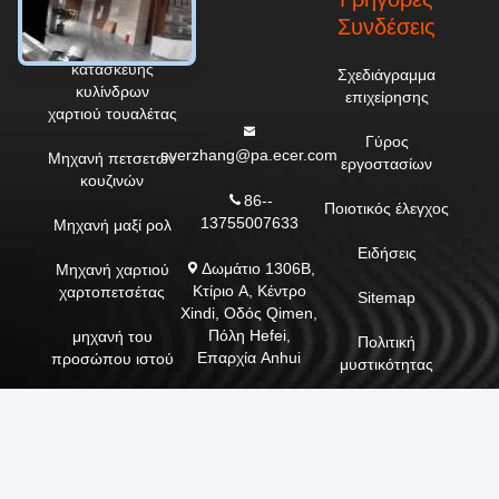
Συνδέσεις
Μηχανή
κατασκευής
Σχεδιάγραμμα
κυλίνδρων
επιχείρησης
χαρτιού τουαλέτας
Γύρος
everzhang@pa.ecer.com
Μηχανή πετσετών
εργοστασίων
κουζινών
86--
Ποιοτικός έλεγχος
13755007633
Μηχανή μαξί ρολ
Ειδήσεις
Δωμάτιο 1306B,
Μηχανή χαρτιού
Κτίριο A, Κέντρο
χαρτοπετσέτας
Sitemap
Xindi, Οδός Qimen,
Πόλη Hefei,
μηχανή του
Πολιτική
Επαρχία Anhui
προσώπου ιστού
μυστικότητας
Μηχανή
χειροπετσέτας
Μηχανή κοπής
κυλίνδρων