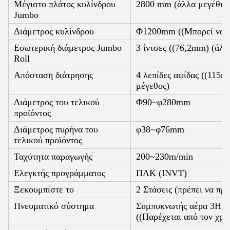
Μέγιστο πλάτος κυλίνδρου
2800 mm (άλλα μεγέθη 
Jumbo
Διάμετρος κυλίνδρου
Φ1200mm ((Μπορεί να πρ
Εσωτερική διάμετρος Jumbo
3 ίντσες ((76,2mm) (άλ
Roll
Απόσταση διάτρησης
4 λεπίδες αψίδας ((115m
μέγεθος)
Διάμετρος του τελικού
Φ90~φ280mm
προϊόντος
Διάμετρος πυρήνα του
φ38~φ76mm
τελικού προϊόντος
Ταχύτητα παραγωγής
200~230m/min
Ελεγκτής προγράμματος
ΠΛΚ (INVT)
Ξεκουμπίστε το
2 Στάσεις (πρέπει να προ
Πνευματικό σύστημα
Συμπυκνωτής αέρα 3HP, 
((Παρέχεται από τον χρή