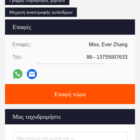
Γραμμή παραγωγής χαρτιού
Μηχανή αναστροφής κυλίνδρων
Επαφές
Επαφές:
Miss. Ever Zhang
Τηλ.:
86-- 13755007633
Επαφή τώρα
Μας ταχυδρομήστε