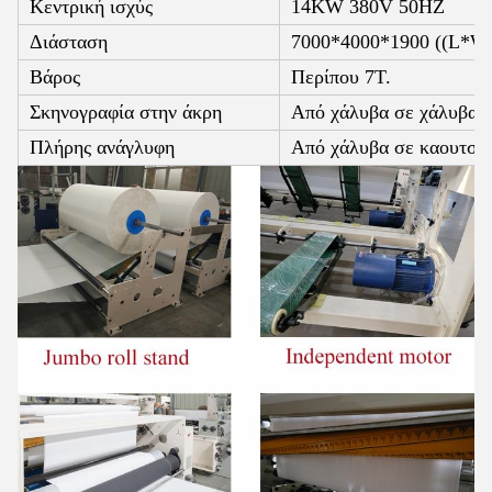
Κεντρική ισχύς
14KW 380V 50HZ
Διάσταση
7000*4000*1900 ((L*W
Βάρος
Περίπου 7T.
Σκηνογραφία στην άκρη
Από χάλυβα σε χάλυβα (
Πλήρης ανάγλυφη
Από χάλυβα σε καουτσο