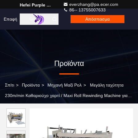
everzhang@pa.ecer.com
Hefei Purple Horn E-Commerce Co., Ltd.
86-- 13755007633
Επαφή
Απόσπασμα
Greek
Προϊόντα
Σπίτι
>
Προϊόντα
>
Μηχανή Μαξί Ρολ
>
Μεγάλη ταχύτητα
230m/min Καθαριούχο χαρτί / Maxi Roll Rewinding Machine για
την έναρξη της επιχείρησης