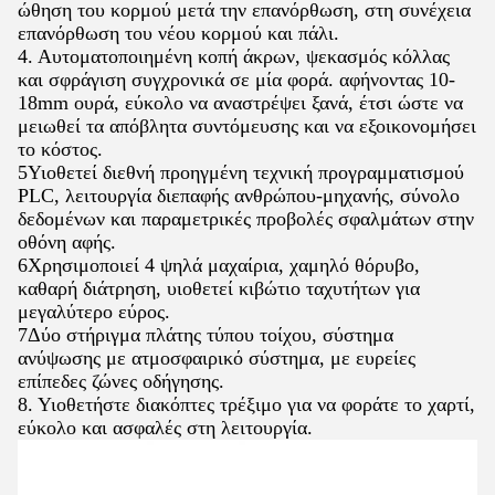
ώθηση του κορμού μετά την επανόρθωση, στη συνέχεια
επανόρθωση του νέου κορμού και πάλι.
4. Αυτοματοποιημένη κοπή άκρων, ψεκασμός κόλλας
και σφράγιση συγχρονικά σε μία φορά. αφήνοντας 10-
18mm ουρά, εύκολο να αναστρέψει ξανά, έτσι ώστε να
μειωθεί τα απόβλητα συντόμευσης και να εξοικονομήσει
το κόστος.
5Υιοθετεί διεθνή προηγμένη τεχνική προγραμματισμού
PLC, λειτουργία διεπαφής ανθρώπου-μηχανής, σύνολο
δεδομένων και παραμετρικές προβολές σφαλμάτων στην
οθόνη αφής.
6Χρησιμοποιεί 4 ψηλά μαχαίρια, χαμηλό θόρυβο,
καθαρή διάτρηση, υιοθετεί κιβώτιο ταχυτήτων για
μεγαλύτερο εύρος.
7Δύο στήριγμα πλάτης τύπου τοίχου, σύστημα
ανύψωσης με ατμοσφαιρικό σύστημα, με ευρείες
επίπεδες ζώνες οδήγησης.
8. Υιοθετήστε διακόπτες τρέξιμο για να φοράτε το χαρτί,
εύκολο και ασφαλές στη λειτουργία.