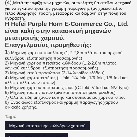
(4),
Μετά την άφιξη των μηχανών, οι πωλητές θα στείλουν τεχνικό
για να εγκαταστήσει την γραμμή παραγωγής (αν χρειαστεί).το
τέλος θεώρησης, τροφή, μεταφορές και διαμονή στην πόλη του
αγοραστή.
Η Hefei Purple Horn E-Commerce Co., Ltd.
είναι καλή στην κατασκευή μηχανών
μετατροπής χαρτιού.
Επαγγελματίας προμηθευτής:
1
) Μηχανή χαρτιού τουαλέτας (1,2-2,8m πλάτος του αρχικού
κυλίνδρου, εξυπηρέτηση προσαρμογής)
2) Μηχανή χαρτιού πετσέτας κυλίνδρου (1,2-2,8m πλάτος
γονικού κυλίνδρου, εξυπηρέτηση προσαρμογής)
3) Μηχανή ιστού προσώπου (2-14 λωρίδες εξόδου)
4) Μηχανή χαρτοπετσέτας (L-fold, 1/4-fold, 1/6-fold, 1/8-fold και
άλλες πολλαπλών τύπων)
5) Μηχανή χαρτιού πετσέτας χειρός ((C-fold, V-fold και N/Z type)
6) Μηχανή τσέπης ιστών (μίνι και τυποποιημένο μέγεθος)
7) Όλα τα είδη μηχανών κοπής και συσκευασίας χαρτιού ιστών
8) Ένας άλλος εξοπλισμός και γραμμή παραγωγής χαρτιού
οικιακής χρήσης.
Tags:
Μηχανή κατασκευής κυλίνδρων χαρτιού