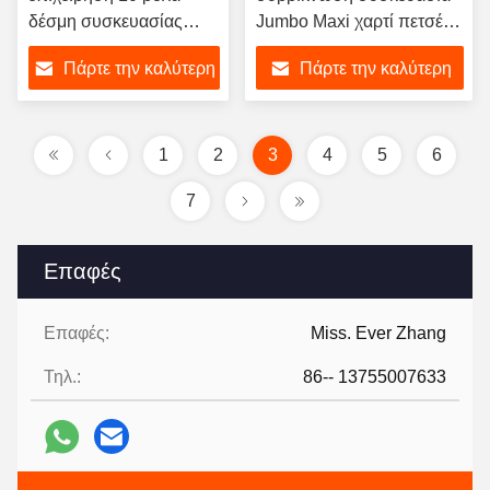
δέσμη συσκευασίας
Jumbo Maxi χαρτί πετσέτα
μικρού υγιεινού χαρτιού
Ετικέτες Roll συσκευασία
Πάρτε την καλύτερη
Πάρτε την καλύτερη
τουαλέτας ρολό
μηχανή
κατασκευής μηχανή
τιμή
τιμή
γραμμή παραγωγής
1
2
3
4
5
6
7
Επαφές
Επαφές:
Miss. Ever Zhang
Τηλ.:
86-- 13755007633