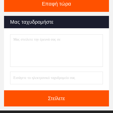
Επαφή τώρα
Μας ταχυδρομήστε
Στείλετε