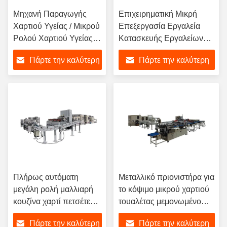
Μηχανή Παραγωγής
Επιχειρηματική Μικρή
Χαρτιού Υγείας / Μικρού
Επεξεργασία Εργαλεία
Ρολού Χαρτιού Υγείας
Κατασκευής Εργαλείων
για Επιχειρήσεις,
Επεξεργασίας Εργαλείων
Πάρτε την καλύτερη
Πάρτε την καλύτερη
Γραμμή Παραγωγής
Επεξεργασίας Εργαλείων
Επεξεργασίας Εργαλείων
τιμή
τιμή
Πλήρως αυτόματη
Μεταλλικό πριονιστήρα για
μεγάλη ρολή μαλλιαρή
το κόψιμο μικρού χαρτιού
κουζίνα χαρτί πετσέτες
τουαλέτας μεμονωμένο
maxi ρολό κατασκευής
ρολό κατασκευής μηχανής
Πάρτε την καλύτερη
Πάρτε την καλύτερη
μηχανή γραμμή