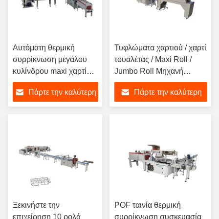
Αυτόματη θερμική
Τυφλώματα χαρτιού / χαρτί
συρρίκνωση μεγάλου
τουαλέτας / Maxi Roll /
κυλίνδρου maxi χαρτί
Jumbo Roll Μηχανή
πετσέτα αναστρέψιμο
συρρίκνωσης
Πάρτε την καλύτερη
Πάρτε την καλύτερη
μηχανή κοπής
σφραγίσματος πετσέτας
συσκευασίας
κουζίνας
τιμή
τιμή
Ξεκινήστε την
POF ταινία θερμική
επιχείρηση 10 ρολά
συρρίκνωση συσκευασία