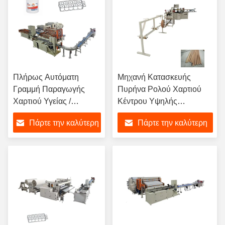
Πλήρως Αυτόματη
Μηχανή Κατασκευής
Γραμμή Παραγωγής
Πυρήνα Ρολού Χαρτιού
Χαρτιού Υγείας /
Κέντρου Υψηλής
Χαρτιού Κουζίνας /
Ταχύτητας για Χαρτί Υγείας
Πάρτε την καλύτερη
Πάρτε την καλύτερη
Μεγάλων Ρολλών
/ Χαρτί Κουζίνας / Maxi
Χαρτιού με Συγκόλληση
Roll
τιμή
τιμή
με Κόλλα