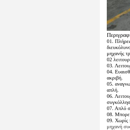
Περιγραφ
01. Πλήρες
διευκόλυν
μηχανής τρ
02 λειτου
03. Λειτο
04. Ευαισ
ακριβή.
05. αναγνω
απλή.
06. Λειτο
συγκόλλησ
07. Απλό σ
08. Μπορεί
09. Χωρίς 
μηχανή συ