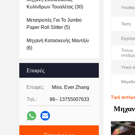
Κυλίνδρων Τουαλέτας
(30)
Υπόθε
Μετατροπές Για Το Jumbo
Τάση:
Paper Roll Slitter
(5)
Εγγύησ
Μηχανή Κατασκευής Μαντήλι
(6)
Τύπος
επεξερ
Υλικό 
Επαφές
Μέγεθο
Επαφές:
Miss. Ever Zhang
Τιμή αυτόμ
Τηλ.:
86-- 13755007633
Μηχανή