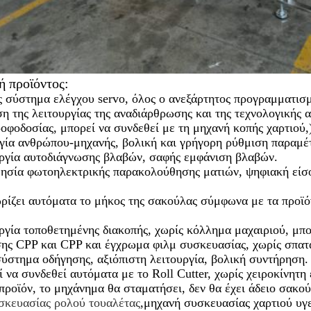
ή προϊόντος:
 σύστημα ελέγχου servo, όλος ο ανεξάρτητος προγραμματισμό
ση της λειτουργίας της αναδιάρθρωσης και της τεχνολογική
οφοδοσίας, μπορεί να συνδεθεί με τη μηχανή κοπής χαρτιού,
ργία ανθρώπου-μηχανής, βολική και γρήγορη ρύθμιση παραμέ
υργία αυτοδιάγνωσης βλαβών, σαφής εμφάνιση βλαβών.
θησία φωτοηλεκτρικής παρακολούθησης ματιών, ψηφιακή είσο
ρίζει αυτόματα το μήκος της σακούλας σύμφωνα με τα προϊόν
υργία τοποθετημένης διακοπής, χωρίς κόλλημα μαχαιριού, μ
ης CPP και CPP και έγχρωμα φιλμ συσκευασίας, χωρίς σπατ
ύστημα οδήγησης, αξιόπιστη λειτουργία, βολική συντήρηση.
 να συνδεθεί αυτόματα με το Roll Cutter, χωρίς χειροκίνητ
προϊόν, το μηχάνημα θα σταματήσει, δεν θα έχει άδειο σακού
σκευασίας ρολού τουαλέτας
,μηχανή συσκευασίας χαρτιού υγ