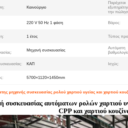
Παρέχεται
ση:
Καινούργιο
εξυπηρέτη
την πώλησ
220 V 50 Hz 1 φάση
Βάρος:
η:
1 έτος
Τύπος προ
Αυτόματη
Μηχανή συσκευασίας
γασίας:
βαθμολογία
συσκευασίας:
ΚΑΠ
Ισχύς:
ς:
5700×1120×1450mm
ατης μηχανής συσκευασίας ρολού χαρτιού υγείας και χαρτιού κο
 συσκευασίας αυτόματων ρολών χαρτιού υγ
CPP και χαρτιού κουζίν