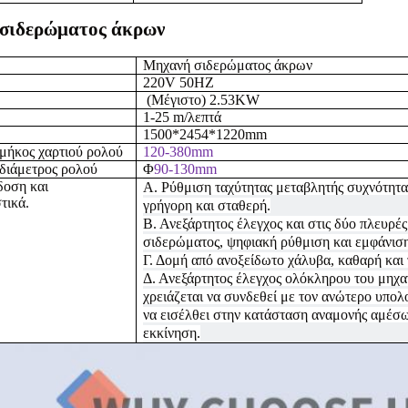
σιδερώματος άκρων
Μηχανή σιδερώματος άκρων
220V 50HZ
(Μέγιστο) 2.53KW
1-25 m/λεπτά
1500*2454*1220mm
μήκος χαρτιού ρολού
120-380mm
διάμετρος ρολού
Φ
90-130mm
δοση
και
Α. Ρύθμιση ταχύτητας μεταβλητής συχνότητας
τικά.
γρήγορη και σταθερή.
Β. Ανεξάρτητος έλεγχος και στις δύο πλευρέ
σιδερώματος, ψηφιακή ρύθμιση και εμφάνισ
Γ. Δομή από ανοξείδωτο χάλυβα, καθαρή και
Δ. Ανεξάρτητος έλεγχος ολόκληρου του μηχα
χρειάζεται να συνδεθεί με τον ανώτερο υπολ
να εισέλθει στην κατάσταση αναμονής αμέσω
εκκίνηση.