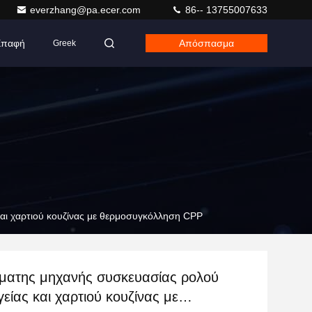
everzhang@pa.ecer.com
86-- 13755007633
Επαφή
Απόσπασμα
Greek
και χαρτιού κουζίνας με θερμοσυγκόλληση CPP
όματης μηχανής συσκευασίας ρολού
γείας και χαρτιού κουζίνας με