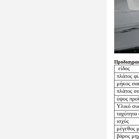
Προδιαγρα
είδος
πλάτος φ
μήκος σα
πλάτος σ
ύψος προ
Υλικό συ
ταχύτητα
ισχύς
μέγεθος 
βάρος μη