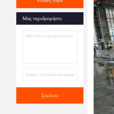
Επαφή τώρα
Μας ταχυδρομήστε
Στείλετε