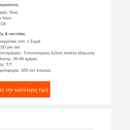
κόλληση CPP
 προιόντος
γής: Κίνα
e Horn
 CE
ς & ναυτιλίας
αγγελίας min: 1 Σειρά
USD per set
επτομέρειες: Τυποποιημένη ξύλινη παλέτα εξαγωγής
οσης: 30-40 ημέρες
ς: Τ/Τ
ροσφοράς: 500 σετ ετησίως
ε την καλύτερη τιμή