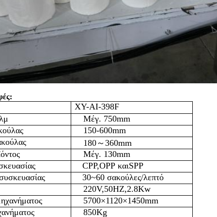
φές:
Χ
Y-AI-398F
ιλμ
Μέγ. 750mm
κούλας
150-600mm
ακούλας
180
～
360mm
ϊόντος
Μέγ. 130mm
σκευασίας
CPP,OPP
και
SPP
 συσκευασίας
30~60 σακούλες/λεπτό
220V,50HZ,2.8Kw
μηχανήματος
5700
×
1120
×
1450mm
χανήματος
850Kg