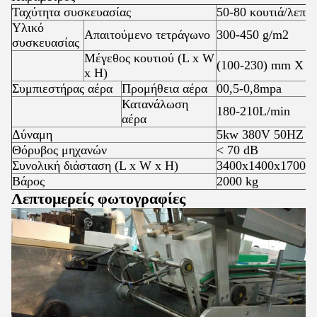
Ταχύτητα συσκευασίας
50-80 κουτιά/λεπτο
Υλικό
Απαιτούμενο τετράγωνο
300-450 g/m2
συσκευασίας
Μέγεθος κουτιού (L x W
(100-230) mm X (
x H)
Συμπιεστήρας αέρα
Προμήθεια αέρα
00,5-0,8mpa
Κατανάλωση
180-210L/min
αέρα
Δύναμη
5kw 380V 50HZ
Θόρυβος μηχανών
< 70 dB
Συνολική διάσταση (L x W x H)
3400x1400x1700 χ
Βάρος
2000 kg
Λεπτομερείς φωτογραφίες