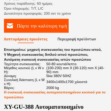
Χρόνος παράδοσης: 60 ημέρες
Όροι πληρωμής: T/T, L/C
Δυνατότητα προσφοράς: 200 σετ το χρόνο
Πάρτε την καλύτερη τιμή
Λεπτομέρειες προιόντος
Περιγραφή προϊόντων
Επισημαίνω:
μηχανή συσκευασίας του προσώπου ιστού
,
V Μηχανή συσκευασίας διπλού ιστού προσώπου
,
Αυτόματη συσκευή συσκευασίας ιστών προσώπου
Ταχύτητα συσκευασίας:
50-80 κουτιά/λεπτο
Μέγεθος κουτιού (L x W x
(100-230) mm X (30-120) mm X (40-
H):
90) mm
Δύναμη:
5kw 380V 50HZ
Συνολική διάσταση (L x W
3400x1400x1700 χιλιοστά
x H):
Βάρος:
2000 kg
Η συσκευή συσκευασίας αυτοματοποιημένου κουτιού για το
προσώπου
XY-GU-388 Αυτοματοποιημένο