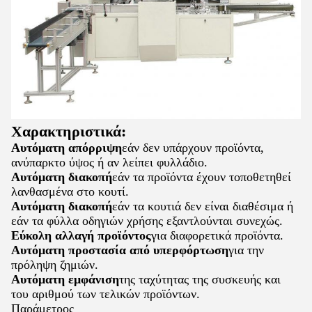
Χαρακτηριστικά:
Αυτόματη απόρριψη
εάν δεν υπάρχουν προϊόντα,
ανύπαρκτο ύψος ή αν λείπει φυλλάδιο.
Αυτόματη διακοπή
εάν τα προϊόντα έχουν τοποθετηθεί
λανθασμένα στο κουτί.
Αυτόματη διακοπή
εάν τα κουτιά δεν είναι διαθέσιμα ή
εάν τα φύλλα οδηγιών χρήσης εξαντλούνται συνεχώς.
Εύκολη αλλαγή προϊόντος
για διαφορετικά προϊόντα.
Αυτόματη προστασία από υπερφόρτωση
για την
πρόληψη ζημιών.
Αυτόματη εμφάνιση
της ταχύτητας της συσκευής και
του αριθμού των τελικών προϊόντων.
Παράμετρος