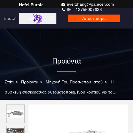
everzhang@pa.ecer.com
Hefei Purple Horn E-Commerce Co., Ltd.
86-- 13755007633
Επαφή
Απόσπασμα
Greek
Προϊόντα
Σπίτι
>
Προϊόντα
>
Μηχανή Του Προσώπου Ιστού
>
Η
συσκευή συσκευασίας αυτοματοποιημένου κουτιού για το
προσώπου