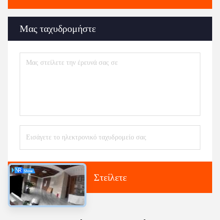
Προφίλ εταιρείας
Η εταιρεία Hefei Purple Horn E-Commerce Co., Ltd.
είναι καλή στην κατασκευή μηχανημάτων μετατροπής
χαρτιού.
Επαγγελματίας προμηθευτής:
1) Μηχανή χαρτιού τουαλέτας (1,2-2,8m πλάτος γονικού
κυλίνδρου, εξυπηρέτηση προσαρμογής)
2) Μηχανή χαρτιού πετσέτας κυλίνδρου (1,2-2,8m
πλάτος γονικού κυλίνδρου, εξυπηρέτηση προσαρμογής)
3) Μηχανή ιστού προσώπου (2-14 λωρίδες εξόδου)
4) Μηχανή χαρτιού για χαρτοπετσέτες ((L-fold, 1/4-fold,
1/6-fold, 1/8-fold και άλλες πολλαπλών τύπων)
5) Μηχανή χαρτιού πετσέτας χειρός ((C-fold, V-fold και
N/Z type)
6) Μηχανή τσέπης ιστών (μίνι και τυποποιημένο
μέγεθος)
7) Όλα τα είδη μηχανών κοπής και συσκευασίας χαρτιού
ιστών
8) Ένας άλλος εξοπλισμός και γραμμή παραγωγής