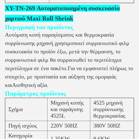
XY-TN-269 Αυτοματοποιημένη συσκευασία
χαρτιού Maxi Roll Shrink
Περιγραφή του προϊόντος
Αυτόματη κοπή σφραγίσματος και θερμοκρασία
συρρίκνωσης μηχανή χρησιμοποιεί συρρικνωτικό φιλμ
συσκευασία το προϊόν έξω, μετά την θέρμανση, το
συρρικνωτικό φιλμ θα συρρικνωθεί το περιτύλιγμα
περιτύλιγμα σε ένα πακέτο.Για να εμφανιστεί πλήρως το
στοιχείο, με προστασία και αύξηση της ομορφιάς
και
Αισθητική αξία.
Παράμετρος προϊόντος
Μηχανή κοπής
4525 μηχανή
Σχήμα
και σφράγισης
συρρίκνωσης
4525L
θερμοκρασίας
Πηγή ισχύος
220V 50HZ
380V 50HZ
Κατηγορία
1.35KW
9.6KW