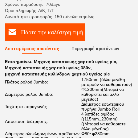
Χρόνος παράδοσης: 70days
Όροι πληρωμής: Λ/Κ, Τ/Τ
Δυνατότητα προσφοράς: 150 σύνολα ετησίως
Πάρτε την καλύτερη τιμή
Λεπτομέρειες προιόντος
Περιγραφή προϊόντων
Επισημαίνω:
Μηχανή κατασκευής χαρτιού υγείας plc
,
Μηχανή κατασκευής χαρτιού υγείας 380v
,
μηχανή κατασκευής κυλίνδρων χαρτιού υγείας plc
1750mm (άλλα μεγέθη
Πλάτος ρολού Jumbo:
μπορούν να καθοριστούν)
Φ1200mm(Μπορεί να
Διάμετρος ρολού Jumbo:
καθοριστεί και άλλο
μέγεθος)
Διάμετρος εσωτερικού
Ταχύτητα παραγωγής:
πυρήνα Jumbo Roll
4 λεπίδες αψίδας
((115mm.,230mm)
Απόσταση διάτρησης:
((Μπορεί να καθοριστεί
άλλο μέγεθος)
Διάμετρος ολοκληρωμένων προϊόντων:
Φ80~φ280mm