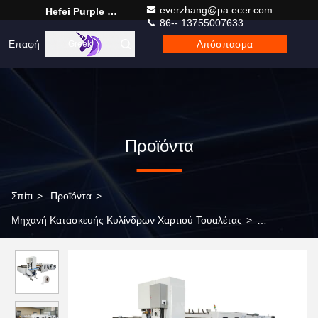
everzhang@pa.ecer.com
Hefei Purple Horn E-Commerce Co., Ltd.
86-- 13755007633
Επαφή
Απόσπασμα
Greek
Προϊόντα
Σπίτι
>
Προϊόντα
>
Μηχανή Κατασκευής Κυλίνδρων Χαρτιού Τουαλέτας
>
Αυτοματοποιημένη γραμμή παραγωγής χαρτιού τουαλέτας maxi
big tussue roll για μικρές επιχειρήσεις