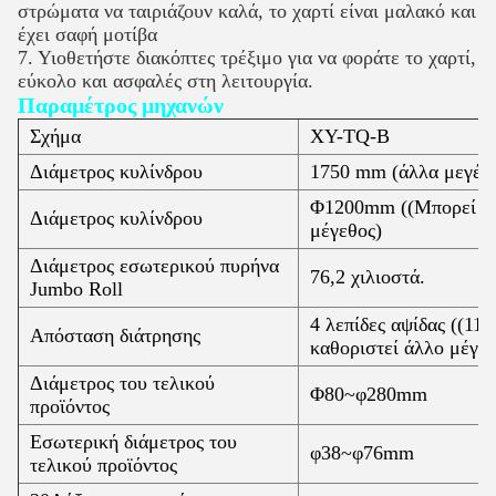
στρώματα να ταιριάζουν καλά, το χαρτί είναι μαλακό και
έχει σαφή μοτίβα
7. Υιοθετήστε διακόπτες τρέξιμο για να φοράτε το χαρτί,
εύκολο και ασφαλές στη λειτουργία.
Παραμέτρος μηχανών
Σχήμα
XY-TQ-B
Διάμετρος κυλίνδρου
1750 mm (άλλα μεγέθη
Φ1200mm ((Μπορεί να 
Διάμετρος κυλίνδρου
μέγεθος)
Διάμετρος εσωτερικού πυρήνα
76,2 χιλιοστά.
Jumbo Roll
4 λεπίδες αψίδας ((1
Απόσταση διάτρησης
καθοριστεί άλλο μέγεθ
Διάμετρος του τελικού
Φ80~φ280mm
προϊόντος
Εσωτερική διάμετρος του
φ38~φ76mm
τελικού προϊόντος