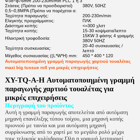
Φ38~φ76mm 200-230m/min PLC 1 ή 3
Στάσεις (Πρέπει να προσδιοριστεί)
380V, 50HZ
0,5~0,8MPA (Πρέπει να παρέχεται α:
Ταχύτητα παραγωγής:
200-230m/min
Ελεγκτής προγράμματος:
ΠΛΚ
Διάστημα κοπής:
<=300 χλστ
Ταχύτητα κοπής:
15-30 κοψίματα/λεπτο
15KW 3 φάσης 4 γραμμής
Ηλεκτρική τροφοδοσία:
380V 50HZ
20-40 συσκευασίες /
Ταχύτητα συσκευασίας:
λεπτό
Μέγεθος συσκευασίας ((L*W*H) mm:
450 * 400 * 120
Αυτοματοποιημένη γραμμή παραγωγής χαρτιού τουαλέτας
maxi big tussue roll για μικρές επιχειρήσεις
XY-TQ-A-H Αυτοματοποιημένη γραμμή
παραγωγής χαρτιού τουαλέτας για
μικρές επιχειρήσεις
Περιγραφή του προϊόντος
Αυτή η γραμμή παραγωγής αποτελείται από αυτόματη
μηχανή επανέλιξης τύπου τοίχου, μια μηχανή κοπής
πριονιού με ταινία και μια αυτόματη μηχανή
συρρίκνωσης από το χαρτί με το μεγάλο ρολό μέχρι
τους τελικούς κυλίνδρους.Όλη η γραμμή λειτουργεί