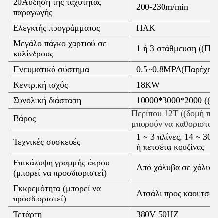
20Αύξηση της ταχύτητας
200-230m/min
παραγωγής
Ελεγκτής προγράμματος
ΠΛΚ
Μεγάλο πάγκο χαρτιού σε
1 ή 3 στάθμευση ((Πρέ
κυλίνδρους
Πνευματικό σύστημα
0.5~0.8MPA(Παρέχεται
Κεντρική ισχύς
18KW
Συνολική διάσταση
10000*3000*2000 ((
Περίπου 12T ((δομή πίν
Βάρος
μπορούν να καθοριστού
1 ~ 3 πλίνες, 14 ~ 30
Τεχνικές συσκευές
ή πετσέτα κουζίνας
Επικάλυψη γραμμής άκρου
Από χάλυβα σε χάλυβα
(μπορεί να προσδιοριστεί)
Εκκρεμότητα (μπορεί να
Ατσάλι προς καουτσούκ
προσδιοριστεί)
Τετάρτη
380V 50HZ