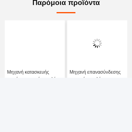
χαρτιού οικιακής χρήσης.
Καλώς ήρθατε να μας στείλετε μια ερώτηση, θα σας
απαντήσουμε το συντομότερο δυνατόν, σας
ευχαριστώ.
Tags:
Χαρτί τουαλέτας που κατασκευάζει τη μηχανή
Μηχανή κατασκευής κυλίνδρων τουαλέτας
Μηχανή κατασκευής χαρτιού υγροποιητικού
Επαφές
Επαφές:
Miss. Ever Zhang
Τηλ.:
86-- 13755007633