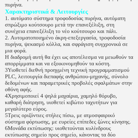
πυρήνα.
Χαρακτηριστικά & Λειτουργίες
1. αυτόματο σύστημα τροφοδοσίας πυρήνα, αυτόματη
σπρώξιμο κούτσουρο μετά την επανεξέλιξη, στη
συνέχεια επανεξέλιξη το νέο κούτσουρο και πάλι.
2. Αυτοματοποιημένο άκρη-επεξεργασία, τροφοδοσία
πυρήνα, ψεκασμό κόλλα, και σφράγιση συγχρονικά σε
μια φορά.
Η διαδρομή αυτή θα έχει ως αποτέλεσμα να μειωθούν τα
απορρίμματα και να εξοικονομηθούν τα κόστη.
3Υιοθετεί διεθνή προηγμένη τεχνική προγραμματισμού
PLC, λειτουργία διεπαφής ανθρώπου-μηχανής, σύνολο
δεδομένων και παραμετρικές προβολές σφαλμάτων στην
οθόνη αφής.
4Χρησιμοποιεί 4 ψηλά μαχαίρια, χαμηλό θόρυβο,
καθαρή διάτρηση, υιοθετεί κιβώτιο ταχυτήτων για
μεγαλύτερο εύρος.
5Τρεις οριζόντιες στήλες πίσω, με ατμοσφαιρικό
σύστημα φόρτωσης, με ευρείες επίπεδες ζώνες κίνησης.
6Μονάδα εκτύπωσης: υιοθετούνται κυλίνδρους
εκτύπωσης σημείο προς σημείο, κάνοντας τα δύο