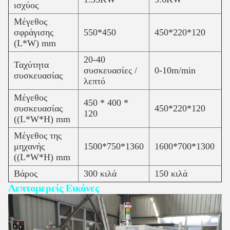
ισχύος
Μέγεθος
σφράγισης
550*450
450*220*120
(L*W) mm
20-40
Ταχύτητα
συσκευασίες /
0-10m/min
συσκευασίας
λεπτό
Μέγεθος
450 * 400 *
συσκευασίας
450*220*120
120
((L*W*H) mm
Μέγεθος της
μηχανής
1500*750*1360
1600*700*1300
((L*W*H) mm
Βάρος
300 κιλά
150 κιλά
Λεπτομερείς Εικόνες