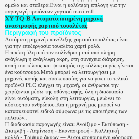
ομαλά και σταθερά.Είναι η καλύτερη επιλογή για την
παραγωγή προϊόντων χαρτιού maxi roll.
XY-TQ-B Αυτοματοποιημένη μηχανή
αναστροφής χαρτιού τουαλέτας
Περιγραφή του προϊόντος
Αυτόματη μηχανή επανέλιξης χαρτιού τουαλέτας είναι
για την επεξεργασία τουαλέτα χαρτί ρολό.
Η πρώτη ύλη από τον κυλίνδριο μετά από πλήρη
ανάγλυφη ή ανάγλυφη άκρη, στη συνέχεια διάτρηση,
κοπή του τέλους και ψεκασμός της κόλλας ουράς γίνεται
ένα κούτσουρο.Μετά μπορεί να λειτουργήσει με
μηχανές κοπής και συσκευασίας για να γίνει το τελικό
προϊόνΟ PLC ελέγχει τη μηχανή, οι άνθρωποι την
χειρίζονται μέσω της οθόνης αφής, όλη η διαδικασία
είναι αυτόματη, εύκολη στη λειτουργία, μειώνει το
κόστος του ανθρώπου.Και η μηχανή μας μπορεί να
κατασκευαστεί ειδικά σύμφωνα με τις απαιτήσεις των
πελατών..
Η διαδικασία παραγωγής είναι: Ανοίξιμο - Εκτύπωση -
Διατριβή - Λαμίνωση - Επαναστροφή - Κολλητική
κολλή - Τρίψιμο άκρων --- Αυτοματοποιημένη φόρτωση