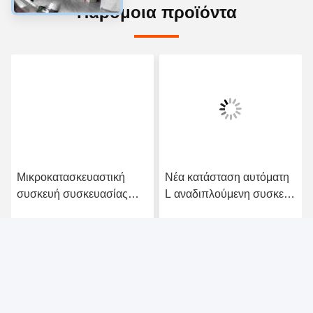
Επαφές:
Miss. Ever Zhang
Τηλ.:
86-- 13755007633
Επαφή τώρα
Μας ταχυδρομήστε