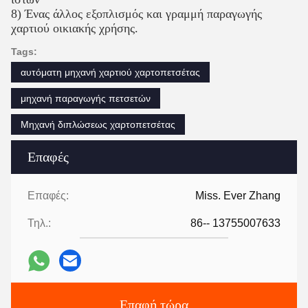
Προφίλ εταιρείας
Η Hefei Purple Horn E-Commerce Co., Ltd. είναι
καλή στην κατασκευή μηχανημάτων μετατροπής
χαρτιού.
Επαγγελματίας προμηθευτής:
1) Μηχανή χαρτιού τουαλέτας (1,2-2,8m πλάτος γονικού
κυλίνδρου, εξυπηρέτηση προσαρμογής)
2) Μηχανή χαρτιού πετσέτας κυλίνδρου (1,2-2,8m
πλάτος γονικού κυλίνδρου, εξυπηρέτηση προσαρμογής)