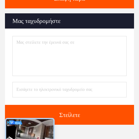
3) Μηχανή ιστού προσώπου (2-14 λωρίδες εξόδου)
4) Μηχανή χαρτιού για χαρτοπετσέτες ((L-fold, 1/4-fold,
1/6-fold, 1/8-fold και άλλες πολλαπλών τύπων)
5) Μηχανή χαρτιού πετσέτας χειρός ((C-fold, V-fold και
N/Z type)
6) Μηχανή τσέπης ιστών (μίνι και τυποποιημένο
μέγεθος)
7) Όλα τα είδη μηχανών κοπής και συσκευασίας χαρτιού
ιστών
8) Ένας άλλος εξοπλισμός και γραμμή παραγωγής
χαρτιού οικιακής χρήσης.
Tags:
αυτόματη μηχανή χαρτιού χαρτοπετσέτας
μηχανή παραγωγής πετσετών
Μηχανή διπλώσεως χαρτοπετσέτας
Επαφές