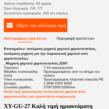
Χρόνος παράδοσης: 60 ημέρες
Όροι πληρωμής: Λ/Κ, Τ/Τ
Δυνατότητα προσφοράς: 200 σετ ετησίως
Πάρτε την καλύτερη τιμή
Λεπτομέρειες προιόντος
Περιγραφή προϊόντων
Επισημαίνω:
αυτόματη μηχανή χαρτιού χαρτοπετσέτας
,
αυτόματη μηχανή για την παρασκευή χαρτιού από
χαρτοπετσέτες
,
Μηχανή χαρτιού χαρτοπετσέτας 220V
Ταχύτητα:
7-10 σακούλες/min
Μέγεθος συσκευασίας
Προσαρμοσμένος από το αίτημα του
(mm):
πελάτη
Υλικό συσκευασίας:
Προετοιμασμένη πλαστική σακούλα PE
Δύναμη:
2.2KW 220V 50HZ
Συνολικό μέγεθος:
2700*1500*1050mm
Καλή τιμή ημιαυτόματη συσκευασία χαρτιού από
χαρτοπετσέτες για εργοστάσια παραγωγής
XY-GU-27 Καλή τιμή ημιαυτόματη