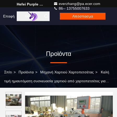
everzhang@pa.ecer.com
Hefei Purple Horn E-Commerce Co., Ltd.
86-- 13755007633
Επαφή
Απόσπασμα
Greek
Προϊόντα
Σπίτι
>
Προϊόντα
>
Μηχανή Χαρτιού Χαρτοπετσέτας
>
Καλή
τιμή ημιαυτόματη συσκευασία χαρτιού από χαρτοπετσέτες για
εργοστάσια παραγωγής