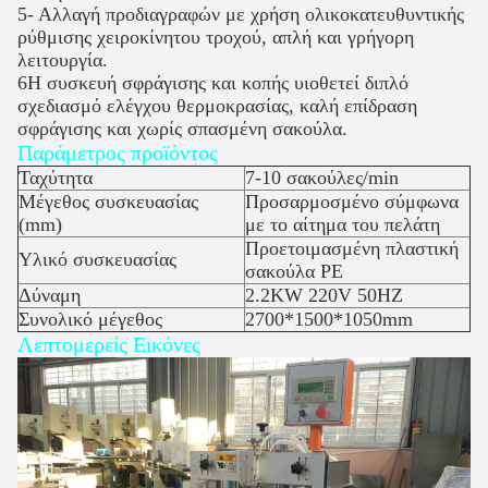
5- Αλλαγή προδιαγραφών με χρήση ολικοκατευθυντικής
ρύθμισης χειροκίνητου τροχού, απλή και γρήγορη
λειτουργία.
6Η συσκευή σφράγισης και κοπής υιοθετεί διπλό
σχεδιασμό ελέγχου θερμοκρασίας, καλή επίδραση
σφράγισης και χωρίς σπασμένη σακούλα.
Παράμετρος προϊόντος
Ταχύτητα
7-10 σακούλες/min
Μέγεθος συσκευασίας
Προσαρμοσμένο σύμφωνα
(mm)
με το αίτημα του πελάτη
Προετοιμασμένη πλαστική
Υλικό συσκευασίας
σακούλα PE
Δύναμη
2.2KW 220V 50HZ
Συνολικό μέγεθος
2700*1500*1050mm
Λεπτομερείς Εικόνες