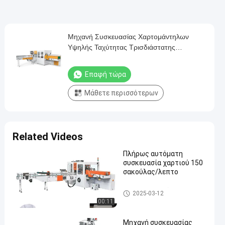
Μηχανή Συσκευασίας Χαρτομάντηλων
Υψηλής Ταχύτητας Τρισδιάστατης
Συσκευασίας, Χαρτομάντηλα Προσώπου
Επαφή τώρα
Μάθετε περισσότερων
Related Videos
Πλήρως αυτόματη
συσκευασία χαρτιού 150
σακούλας/λεπτο
Μηχανή χαρτιού χαρτοπετσέ
2025-03-12
τας
00:11
Μηχανή συσκευασίας