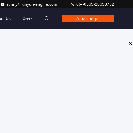
sunny@xinyun-engine.com
86--0595-28053752
act Us
Απόσπασμα
Greek