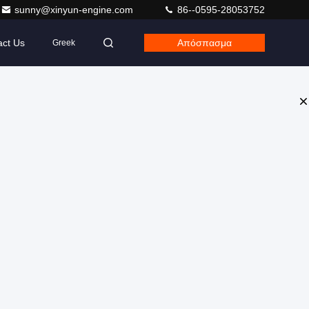
sunny@xinyun-engine.com
86--0595-28053752
act Us
Απόσπασμα
Greek