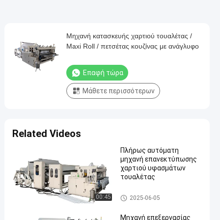
Μηχανή κατασκευής χαρτιού τουαλέτας /
Maxi Roll / πετσέτας κουζίνας με ανάγλυφο
Επαφή τώρα
Μάθετε περισσότερων
Related Videos
Πλήρως αυτόματη
μηχανή επανεκτύπωσης
χαρτιού υφασμάτων
τουαλέτας
Μηχανή μαξί ρολ
00:45
2025-06-05
Μηχανή επεξεργασίας