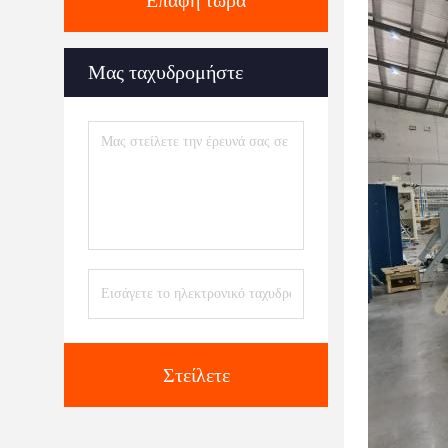
Επαφή τώρα
Μας ταχυδρομήστε
Στείλετε