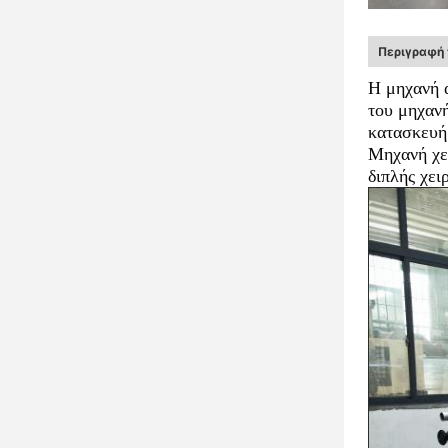
Περιγραφή 
Η μηχανή α
του μηχανή
κατασκευή 
Μηχανή χει
διπλής χει