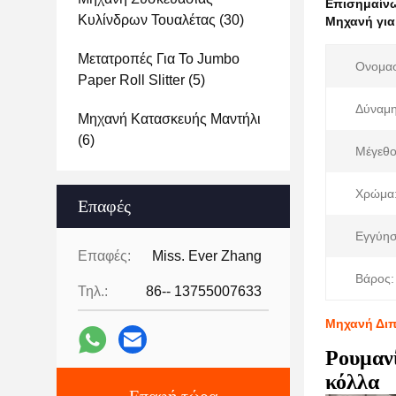
Επισημαίν
Κυλίνδρων Τουαλέτας
(30)
Μηχανή για
Μετατροπές Για Το Jumbo
Ονομασ
Paper Roll Slitter
(5)
Δύναμη
Μηχανή Κατασκευής Μαντήλι
(6)
Μέγεθο
Χρώμα
Επαφές
Εγγύησ
Επαφές:
Miss. Ever Zhang
Βάρος:
Τηλ.:
86-- 13755007633
Μηχανή Διπ
Ρουμανί
κόλλα