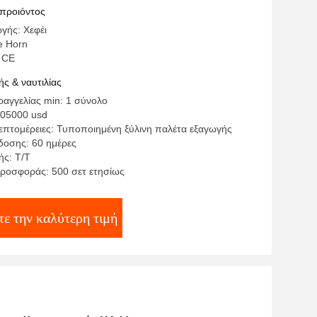
 προιόντος
γής: Χεφέι
e Horn
 CE
ς & ναυτιλίας
αγγελίας min: 1 σύνολο
105000 usd
επτομέρειες: Τυποποιημένη ξύλινη παλέτα εξαγωγής
οσης: 60 ημέρες
ς: Τ/Τ
ροσφοράς: 500 σετ ετησίως
ε την καλύτερη τιμή