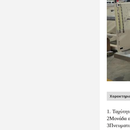
Χαρακτηρισ
1. Ταχύτη
2Μονάδα α
3Πνευματικ