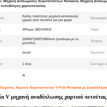
ω:
Μηχανή Διπλώματος Χειροπετσετών Romania
,
Μηχανή Διπλώμα
 τοποθέτηση χαρτοπετσέτας
Καλής ποιότητας μηχανή κατασκευής
ία:
Λειτουργία:
χεριού από πετσέτα για μια φορά
:
3Phase 380V/50HZ
Υλικό:
10000*1000*1800mm (ανάλογα με το
ς:
Τετάρτη:
μοντέλο)
:
λευκό
Ταχύτητα:
η:
1 έτος
Σύστημα ε
4t
λώματος Χαρτιού Χειροπετσετών V Fold Romania με Συγκόλληση
α V μηχανή αναδίπλωσης χαρτιού πετσέτας 